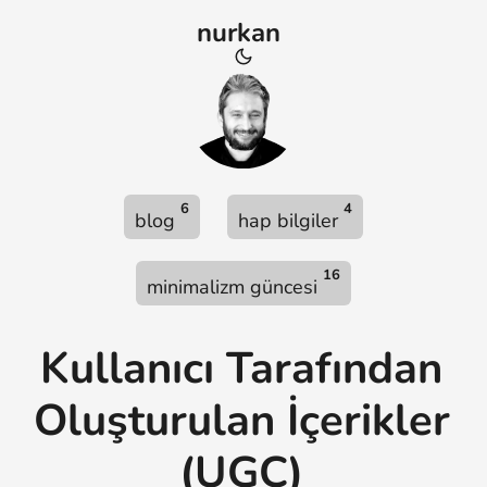
nurkan
6
4
blog
hap bilgiler
16
minimalizm güncesi
Kullanıcı Tarafından
Oluşturulan İçerikler
(UGC)