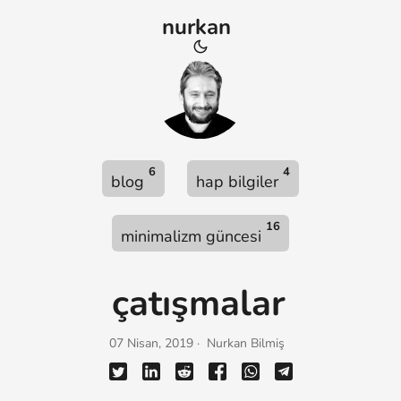
nurkan
6
4
blog
hap bilgiler
16
minimalizm güncesi
çatışmalar
07 Nisan, 2019 · Nurkan Bilmiş